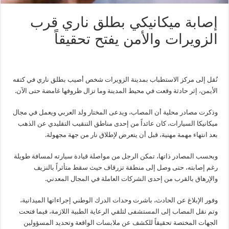
إصابة ميكانيكي بطلق ناري قرب
الزويرات والأمن يفتح تحقيقاً
نُقل إلى مركز الاستطباب بمدينة الزويرات شخص أصيب بطلق ناري في كتفه
الأيمن، إثر حادثة وقعت في محيط المدينة وما تزال ظروفها غامضة حتى الآن.
وذكرت مصادر محلية أن المصاب، ويدعى المختار ولد العربي ويعمل في مجال
ميكانيكا السيارات، كان عائداً من إحدى مناطق التنقيب التقليدي عن الذهب
بعد انتهاء مهمة مهنية، قبل أن يتعرض لإطلاق نار من جهة مجهولة.
وبحسب المصادر ذاتها، تمكن الرجل من مواصلة قيادة سيارته لمسافة طويلة
رغم إصابته، حتى وصل إلى منطقة تزرقاف حيث سقط متأثراً بالنزيف
والإرهاق بالقرب من إحدى الشركات العاملة في المجال المعدني.
وفور الإبلاغ عن الحادث، باشرت وحدات الدرك الوطني إجراءاتها الميدانية،
وتم نقل المصاب إلى المستشفى لتلقي الرعاية الطبية اللازمة، فيما فتحت
الجهات المختصة تحقيقاً للكشف عن ملابسات الواقعة وتحديد المسؤولين